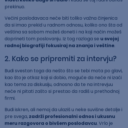
prekinuo.
Većini poslodavaca neće biti toliko važna činjenica
da si imao prekid u radnom odnosu, koliko ono šta od
veština sa sobom možeš doneti i na koji način možeš
doprineti tom poslovanju. Iz tog razloga se
u svojoj
radnoj biografiji fokusiraj na znanja i veštine
.
2. Kako se pripremiti za intervju?
Budi svestan toga da nešto što se tebi mota po glavi,
kao što je otkaz koji si dobio, moguće da neće ni izaći
kao tema za diskusiju, odnosno da te na intrevjuu
neće ni pitati zašto si prestao da radiš u prethodnoj
firmi.
Budi iskren, ali nemoj da ulaziš u neke suvišne detalje i
pre svega,
zadrži profesionalni odnos i ukusnu
meru razgovora o bivšem poslodavcu
. Vrlo je