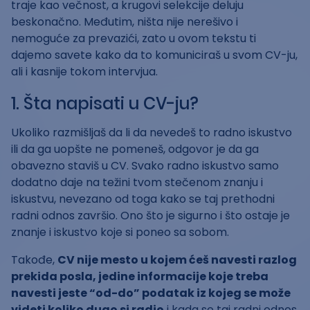
traje kao večnost, a krugovi selekcije deluju
beskonačno. Međutim, ništa nije nerešivo i
nemoguće za prevazići, zato u ovom tekstu ti
dajemo savete kako da to komuniciraš u svom CV-ju,
ali i kasnije tokom intervjua.
1. Šta napisati u CV-ju?
Ukoliko razmišljaš da li da nevedeš to radno iskustvo
ili da ga uopšte ne pomeneš, odgovor je da ga
obavezno staviš u CV. Svako radno iskustvo samo
dodatno daje na težini tvom stečenom znanju i
iskustvu, nevezano od toga kako se taj prethodni
radni odnos završio. Ono što je sigurno i što ostaje je
znanje i iskustvo koje si poneo sa sobom.
Takođe,
CV nije mesto u kojem ćeš navesti razlog
prekida posla, jedine informacije koje treba
navesti jeste “od-do” podatak iz kojeg se može
videti koliko dugo si radio
i kada se taj radni odnos