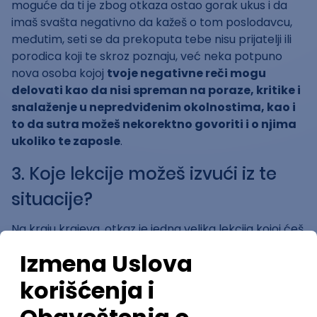
moguće da ti je zbog otkaza ostao gorak ukus i da
imaš svašta negativno da kažeš o tom poslodavcu,
međutim, seti se da prekoputa tebe nisu prijatelji ili
porodica koji te skroz poznaju, već neka potpuno
nova osoba kojoj
tvoje negativne reči mogu
delovati kao da nisi spreman na poraze, kritike i
snalaženje u nepredviđenim okolnostima, kao i
to da sutra možeš nekorektno govoriti i o njima
ukoliko te zaposle
.
3. Koje lekcije možeš izvući iz te
situacije?
Na kraju krajeva, otkaz je jedna velika lekcija kojoj ćeš
u nekom trenutku biti i zahvalan jer će te naučiti
nekim bitnim lekcijama i zaštiti nekih zamki u koje bi
mogao lako da upadneš tokom života.
Shvatićeš da nisi zavisan od jednog poslodavca i