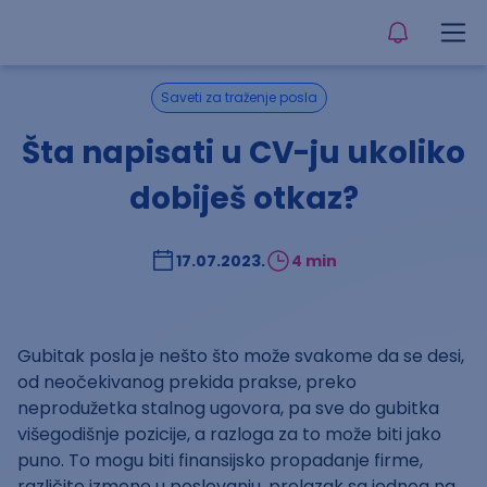
Saveti za traženje posla
Šta napisati u CV-ju ukoliko
dobiješ otkaz?
17.07.2023.
4 min
Gubitak posla je nešto što može svakome da se desi,
od neočekivanog prekida prakse, preko
neprodužetka stalnog ugovora, pa sve do gubitka
višegodišnje pozicije, a razloga za to može biti jako
puno. To mogu biti finansijsko propadanje firme,
različite izmene u poslovanju, prelazak sa jednog na