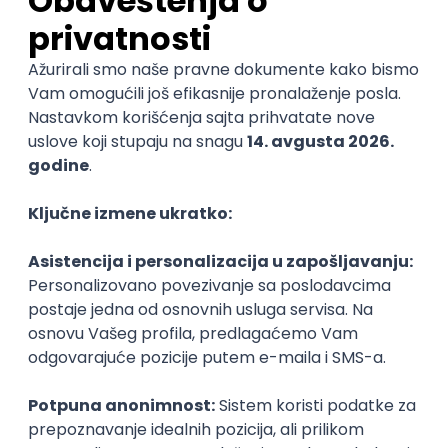
da možeš da se snađeš i izboriš za sebe. To će
te kasnije ohrabriti da ukoliko si nezadovoljan
nekim radnim mestom, ne ostaješ tu i napraviš
hrabar potez da nađeš nešto bolje za sebe.
Naučićeš na koji način možeš bolje da se
zauzmeš za sebe, odnosno koja pitanja da
postaviš poslodavcu pre nego što prihvatiš
posao i tako razumeš koje su namere tog
poslodavca za tebe – da li ima dugoročan plan
razvoja, odeljenje koje se bavi pojedincima i
njihovim zadovoljstvom, da li poseduje budžete
za obrazovanje i da li ima nameru da ulaže u tvoj
razvoj, kakve su mogućnosti napretka po
horizontalnim i vertikalnim lestvicama, itd.
Ovakve situacije nisu nikada prijatne, ali sve je to život
i mogu svakome na jedan ili drugi način da se dese,
zato se potrudi da kroz taj proces sav fokus staviš na
nove prilike.