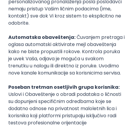
Kopiraj link
Ostavi komentar
Ivana Stanić
Ivana je master studentkinja informacionih sistema i
tehnologija na FON-u. Voli kvalitetne ljude, život i
filmove. Rečenica koju voli da citira: "Ne ograničavaj
svoje izazove, izazovi svoje granice."