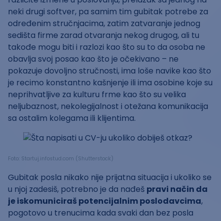
neki drugi softver, pa samim tim gubitak potrebe za
određenim stručnjacima, zatim zatvaranje jednog
sedišta firme zarad otvaranja nekog drugog, ali tu
takođe mogu biti i razlozi kao što su to da osoba ne
obavlja svoj posao kao što je očekivano – ne
pokazuje dovoljno stručnosti, ima loše navike kao što
je recimo konstantno kašnjenje ili ima osobine koje su
neprihvatljive za kulturu frme kao što su velika
neljubaznost, nekolegijalnost i otežana komunikacija
sa ostalim kolegama ili klijentima.
Foto: Startuj.infostud.com (Shutterstock)
Gubitak posla nikako nije prijatna situacija i ukoliko se
u njoj zadesiš, potrebno je da nađeš
pravi način da
je iskomuniciraš potencijalnim poslodavcima
,
pogotovo u trenucima kada svaki dan bez posla