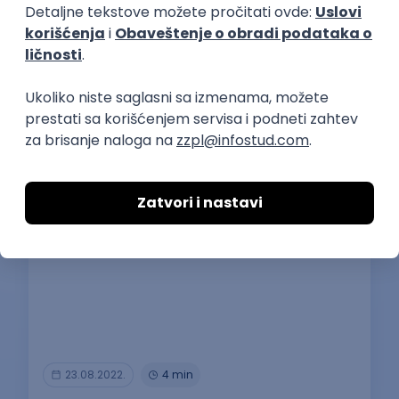
Najčitaniji slični tekstovi
23.08.2022.
4 min