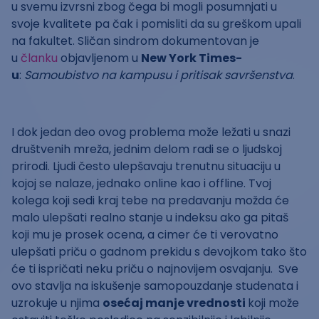
u svemu izvrsni zbog čega bi mogli posumnjati u
svoje kvalitete pa čak i pomisliti da su greškom upali
na fakultet. Sličan sindrom dokumentovan je
u
članku
objavljenom u
New York Times-
u
:
Samoubistvo na kampusu i pritisak savršenstva
.
I dok jedan deo ovog problema može ležati u snazi
društvenih mreža, jednim delom radi se o ljudskoj
prirodi. Ljudi često ulepšavaju trenutnu situaciju u
kojoj se nalaze, jednako online kao i offline. Tvoj
kolega koji sedi kraj tebe na predavanju možda će
malo ulepšati realno stanje u indeksu ako ga pitaš
koji mu je prosek ocena, a cimer će ti verovatno
ulepšati priču o gadnom prekidu s devojkom tako što
će ti ispričati neku priču o najnovijem osvajanju. Sve
ovo stavlja na iskušenje samopouzdanje studenata i
uzrokuje u njima
osećaj manje vrednosti
koji može