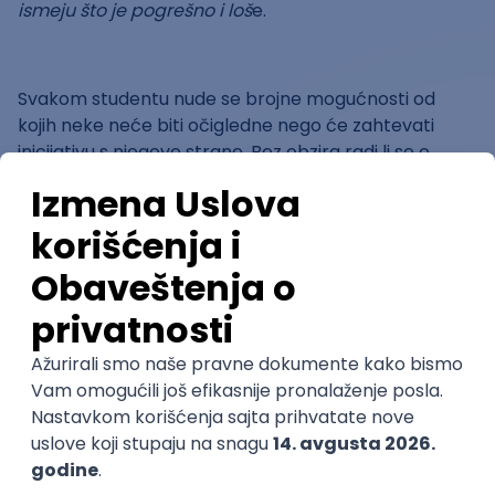
ismeju što je pogrešno i loš
e.
Svakom studentu nude se brojne mogućnosti od
kojih neke neće biti očigledne nego će zahtevati
inicijativu s njegove strane. Bez obzira radi li se o
raspravi nakon predavanja, učestvovanju u projektu,
letnoj školi, terenskoj nastavi, pisanju članaka,
honorarnih poslova – studenti moraju
biti
proaktivniji
u svojim zahtevima i slobodno pitati
profesore za pomoć i da budu uključeni. Ovo je
posebno važno za studentkinje koje su često
povučenije i stidljivije pa se još i manje bore za sebe i
svoj studentski angažman.
Loša organizacija vremena
Radi se o uobičajenom problemu koji ne muči samo i