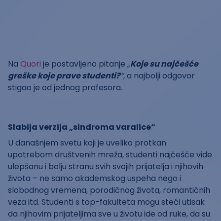
Na
Quori
je postavljeno pitanje
„
Koje su najčešće
greške koje prave studenti?
“
, a najbolji odgovor
stigao je od jednog profesora.
Slabija verzija „sindroma varalice“
U današnjem svetu koji je uveliko protkan
upotrebom društvenih mreža, studenti najčešće vide
ulepšanu i bolju stranu svih svojih prijatelja i njihovih
života – ne samo akademskog uspeha nego i
slobodnog vremena, porodičnog života, romantičnih
veza itd. Studenti s top-fakulteta mogu steći utisak
da njihovim prijateljima sve u životu ide od ruke, da su