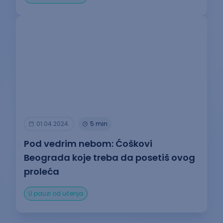
01.04.2024.
5 min
Pod vedrim nebom: Ćoškovi
Beograda koje treba da posetiš ovog
proleća
U pauzi od učenja