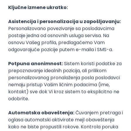
isključivo studente, ali upravo u ovom životnom
periodu ima
najsnažniji uticaj ili posledice
. Čak i
najbolji učenici često podcene težinu fakulteta i
studijskog programa. Ovo posebno vredi za
inteligentne studente koji se često provlače kroz
obaveze bez ikakvog planiranja jer se pouzdaju u
svoju sposobnost da brzo usvajaju gradivo.
Neizbežno je da će svakome trebati dobar plan i
samodisciplina da se izbori sa studijama do kraja:
kako semestri odmiču, fakultet postaje sve teži, a
ukoliko nastavite da odugovlačite s obavezama i
učenjem – mogli biste upasti u velike probleme.
Profesor Zhao da se u ovo uveri svake godine kad
stignu novi brusoši. Profesor Zhao predaje predmet
„Operativni sistemi“ koji se sastoji od teorije, ali
i projekta koji studenti moraju da završe do kraja