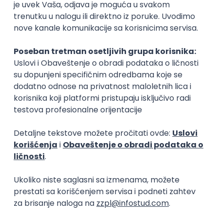
semestra. Projekti su toliko teški da se studenti s
njima muče čak i kad započnu s rešavanjem prvoga
dana predavanja, a kampanjci koji se odluče uhvatiti
u koštac s tim zadatkom 4-5 dana pre roka predaje
osuđeni su na propast.
Ostale odgovore pročitajte
ovde
.
Izvor: www.studentskizivot.com
Kopiraj link