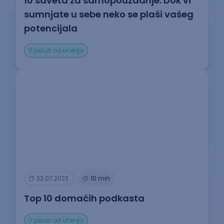
10 saveta za samopouzdanje: Dok vi
sumnjate u sebe neko se plaši vašeg
potencijala
U pauzi od učenja
22.07.2022.
10 min
Top 10 domaćih podkasta
U pauzi od učenja