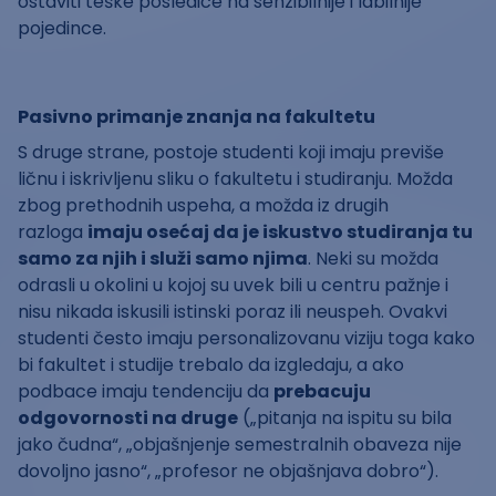
ostaviti teške posledice na senzibilnije i labilnije
pojedince.
Pasivno primanje znanja na fakultetu
S druge strane, postoje studenti koji imaju previše
ličnu i iskrivljenu sliku o fakultetu i studiranju. Možda
zbog prethodnih uspeha, a možda iz drugih
razloga
imaju osećaj da je iskustvo studiranja tu
samo za njih i služi samo njima
. Neki su možda
odrasli u okolini u kojoj su uvek bili u centru pažnje i
nisu nikada iskusili istinski poraz ili neuspeh. Ovakvi
studenti često imaju personalizovanu viziju toga kako
bi fakultet i studije trebalo da izgledaju, a ako
podbace imaju tendenciju da
prebacuju
odgovornosti na druge
(„pitanja na ispitu su bila
jako čudna“, „objašnjenje semestralnih obaveza nije
dovoljno jasno“, „profesor ne objašnjava dobro“).