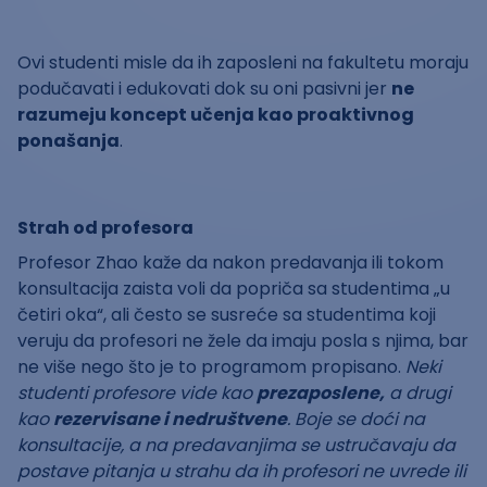
Ovi studenti misle da ih zaposleni na fakultetu moraju
podučavati i edukovati dok su oni pasivni jer
ne
razumeju koncept učenja kao proaktivnog
ponašanja
.
Strah od profesora
Profesor Zhao kaže da nakon predavanja ili tokom
konsultacija zaista voli da popriča sa studentima „u
četiri oka“, ali često se susreće sa studentima koji
veruju da profesori ne žele da imaju posla s njima, bar
ne više nego što je to programom propisano.
Neki
studenti profesore vide kao
prezaposlene
,
a drugi
kao
rezervisane
i
nedruštvene
. Boje se doći na
konsultacije, a na predavanjima se ustručavaju da
postave pitanja u strahu da ih profesori ne uvrede ili