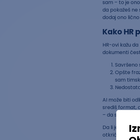
sam – to je ono
da pokažeš ne s
dodaj ono lično
Kako HR p
HR-ovi kažu da n
dokumenti čest
Savršeno 
Opšte fra
sam timsk
Nedostatak
AI može biti od
središ format, d
– da sve što AI 
Da li je do sada
otkriće za naš p