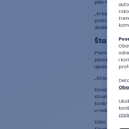
piše može da se
„AI kao alat ne
potkrepi rezult
dodala je.
Šta će bi
Prema nekim ist
pisanje i uređiv
ujednačavanje pr
„Ali ipak veruje
Kovačić prepor
strukture, za i
konkretnim poda
u redu je to reć
Kako očekuje da
Kovačić navodi 