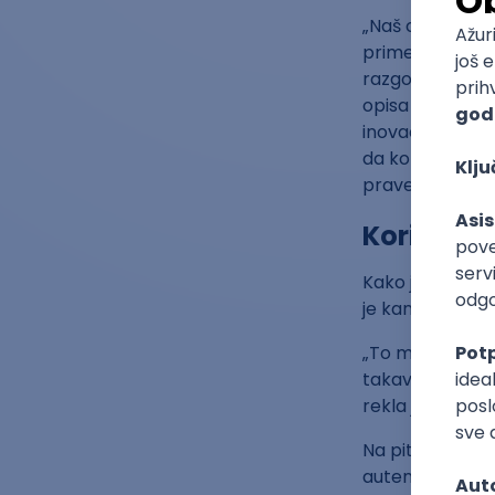
„Naš cilj nije d
primere biograf
razgovor sa ka
opisa poslova k
inovacije i pod
da koriste AI a
prave razliku“, 
Korišćenje
Kako je navela,
je kandidat kori
„To mogu biti pr
takav tekst na 
rekla je Kovačić
Na pitanje da l
autentičnost ka