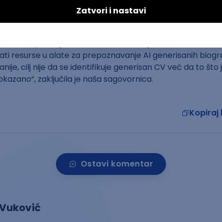
še neće pisati, već će to da bude neka druga forma. Ali, 
isani CV još dugo biti aktuelan. Sa druge strane, ne misli
ti resurse u alate za prepoznavanje AI generisanih biograf
ije, cilj nije da se identifikuje generisan CV već da to što
dokazano“, zaključila je naša sagovornica.
Kopiraj 
Ostavi komentar
 Vuković