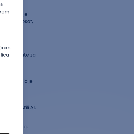
i može da je
vog doprinosa“,
više AI alate za
i
ičnosti.
nu“, navela je.
gne oko
atak sa
su koristili AI,
 razvoj AI-a,
ja AI