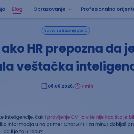
ja
Blog
Obrazovanje
Profesionalna orijent
Saveti za traženje posla
 ako HR prepozna da j
ala veštačka inteligenc
08.06.2026.
7 min
 inteligencije, čak i
pravljenje CV-ja više nije kao što je bi
iko informacija u na primer ChatGPT i za minut dobijaš p
– da li je to u redu?