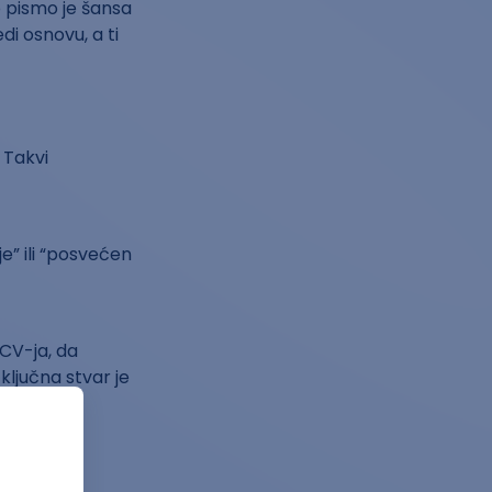
o pismo je šansa
di osnovu, a ti
. Takvi
” ili “posvećen
CV-ja, da
 ključna stvar je
ligencija
u.