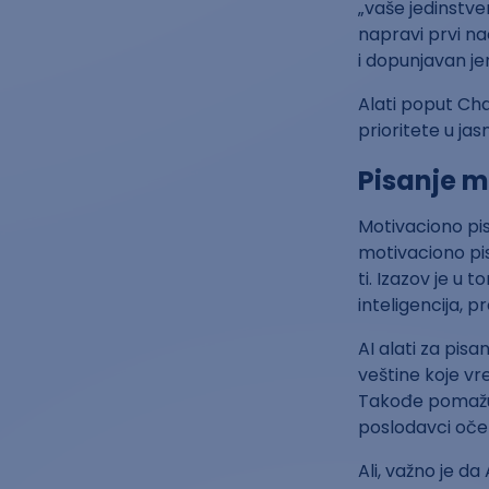
„vaše jedinstven
napravi prvi na
i dopunjavan je
Alati poput Cha
prioritete u jas
Pisanje 
Motivaciono pism
motivaciono pis
ti. Izazov je u
inteligencija, p
AI alati za pis
veštine koje vre
Takođe pomažu 
poslodavci oček
Ali, važno je d