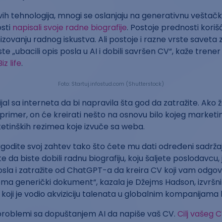
h tehnologija, mnogi se oslanjaju na generativnu veštačku
osti
napisali svoje radne biografije
. Postoje prednosti korišc
zovanju radnog iskustva. Ali postoje i razne vrste saveta 
te „ubacili opis posla u AI i dobili savršen CV“, kaže trener 
Biz life
.
Foto: Startuj.infostud.com (Shutterstock)
jal sa interneta da bi napravila šta god da zatražite. Ako ž
primer, on će kreirati nešto na osnovu bilo kojeg market
ketinških rezimea koje izvuče sa weba.
godite svoj zahtev tako što ćete mu dati određeni sadržaj 
te da biste dobili radnu biografiju, koju šaljete poslodavcu,
osla i zatražite od ChatGPT-a da kreira CV koji vam odgo
ma generički dokument“, kazala je Džejms Hadson, izvršni
 koji je vodio akviziciju talenata u globalnim kompanijama k
 problemi sa dopuštanjem AI da napiše vaš CV.
Cilj vašeg C