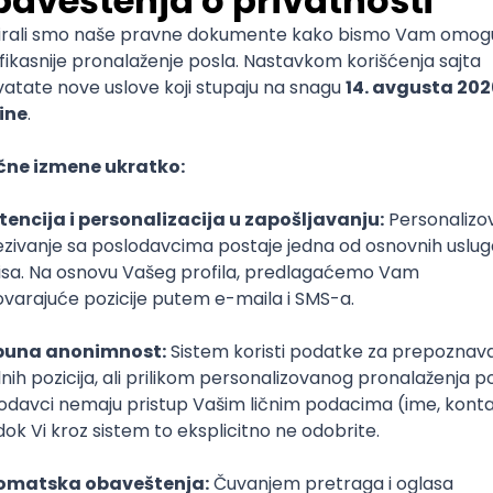
a identifikujemo upotrebu veštačke inteligencije u CV-ju, ali
ija koje deluju kao da su napravljene uz njenu pomoć. Um
ndidatima, proveravamo tačnost navedenih informacija ul
ojim su se bavili. Kako je naša kompanija usmerena na te
ržava korišćenje AI alata tako mi i kandidatima komunicira
late kao podršku, jer zapravo njihovo iskustvo, stručnost i
objasnila je Kovačić.
 AI nije nužno loše
 korišćenje AI alata nije nužno loše ali nekad se jasno mož
stio određeni alat.
eviše generički ili neprirodni CV-jevi. Prepoznaju se ton i st
prvi pogled deluje profesionalno, obično mu nedostaju detal
.
i smatra da korišćenje veštačke inteligencije u pisanju CV-
ndidata, Kovačić objašnjava da je za njih presudno šta piše