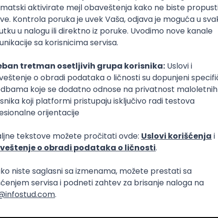
 dokaže kroz primere iz prakse i radne zadatke.
 umanjuje autentičnost ako kandidat stoji iza svake stavke 
atima. Ko je napisao prvu verziju je manje važno od merlji
ti u budućnosti sa pisanjem CV-ja?
raživanjima, očekuje se da u budućnosti kandidati koriste 
anje CV-ja, Kovačić navodi da u toj situaciji može da se des
ijave, da postanu slične po sadržaju i teže je uočiti specif
m da su kandidati domišljati da će pronaći način da se istak
učuje da koriste alate kao podršku i pomoć, da im pomo
spravljanje grešaka u tekstu i sl. a da kandidati popune ost
cima poput rezultata, da daju kontekst i glas. Takođe, ako 
i, odgovornost za sadržaj je i dalje kod kandidata.
 će se pisanje CV-ja razvijati u narednih 5 do 10 godina uz
da je to jako neizvesno s obzirom na brzinu kojom se razvi