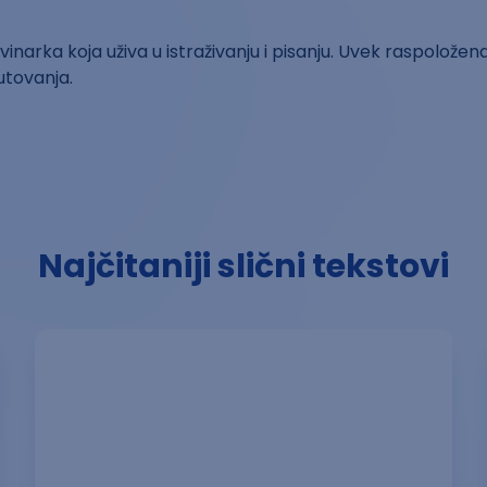
inarka koja uživa u istraživanju i pisanju. Uvek raspoložen
putovanja.
Najčitaniji slični tekstovi