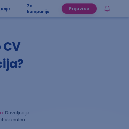
Za
acija
Prijavi se
kompanije
e CV
ija?
lo
. Dovoljno je
rofesionalno