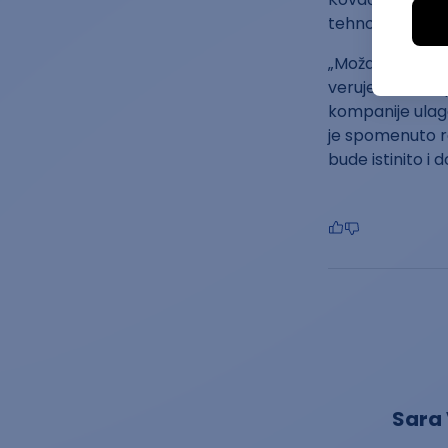
tehnologija.
„Možda se CV vi
verujem da će p
kompanije ulaga
je spomenuto ran
bude istinito i 
Sara