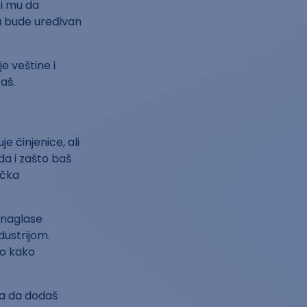
ti mu da
da bude uređivan
e veštine i
aš.
je činjenice, ali
da i zašto baš
ačka
, naglase
dustrijom.
ko kako
ba da dodaš