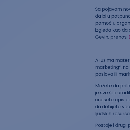
Sa pojavom novi
da bi u potpun
pomoć u organi
izgleda kao da s
Gevin, prenosi
AI uzima materi
marketing“, na 
poslova ili mar
Možete da prila
je sve što uradi
unesete opis p
da dobijete veo
ljudskih resursa
Postoje i drugi