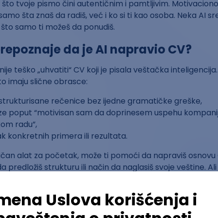
 što tvoje pismo čini autentičnim i pamtljivim. Motivacion
amo šta znaš da radiš, već i ko si ti kao osoba. Neka AI sre
 što samo ti možeš da ponudiš.
repoznaje da je AI napravio CV?
ije teško „uhvatiti“ CV koji je pisala veštačka inteligencija
o imaju slične obrasce:
strukturisane rečenice bez ijedne gramatičke greške,
ze poput “motivisan sam da doprinesem uspehu kompanije
om radu”,
 konkretnih primera ili rezultata.
ličan alat za početak, može ti pomoći da napraviš osnovu 
a predložiš strukturu ili način da naglasiš svoje veštine. Ali
napiše, kasnije prilagodiš sebi.
 imala prilike da prepozna CV koji je kreirala veštačka inte
ortal Slađana Kovačić, specijalista za regrutaciju i selekcij