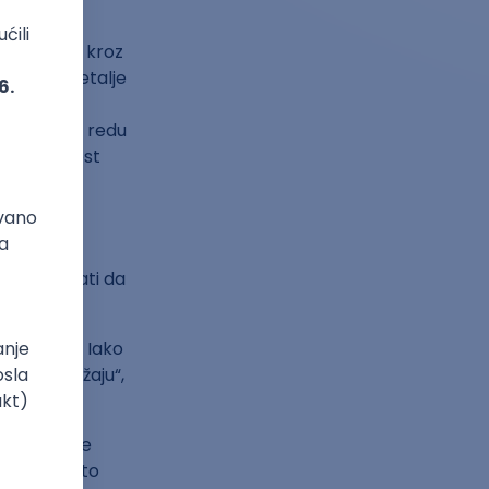
 smo videli
esto toga, kroz
azeći u detalje
hnološke
mo da je u redu
 autentičnost
e prepoznati da
il pisanja. Iako
ji u sadržaju“,
ja umanjuje
 i da to što