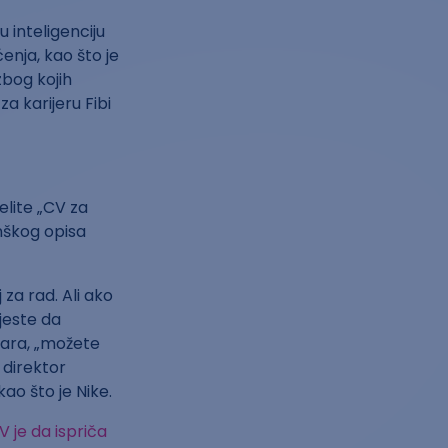
 inteligenciju
́enja, kao što je
zbog kojih
za karijeru Fibi
elite „CV za
inškog opisa
za rad. Ali ako
 jeste da
vara, „možete
 direktor
ao što je Nike.
V je da ispriča