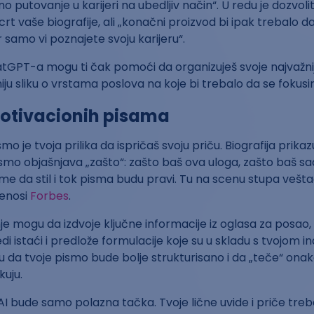
o putovanje u karijeri na ubedljiv način“. U redu je dozvoli
crt vaše biografije, ali „konačni proizvod bi ipak trebalo 
r samo vi poznajete svoju karijeru“.
tGPT-a mogu ti čak pomoći da organizuješ svoje najvažnij
niju sliku o vrstama poslova na koje bi trebalo da se fokusir
motivacionih pisama
o je tvoja prilika da ispričaš svoju priču. Biografija prikazu
mo objašnjava „zašto“: zašto baš ova uloga, zašto baš sa
 tome da stil i tok pisma budu pravi. Tu na scenu stupa vešt
renosi
Forbes
.
anje mogu da izdvoje ključne informacije iz oglasa za posao
di istaći i predlože formulacije koje su u skladu s tvojom in
da tvoje pismo bude bolje strukturisano i da „teče“ ona
uju.
a AI bude samo polazna tačka. Tvoje lične uvide i priče tre