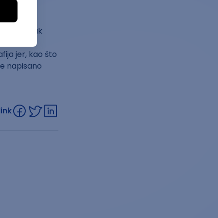
nekako, ipak
m da će
ija jer, kao što
 je napisano
link