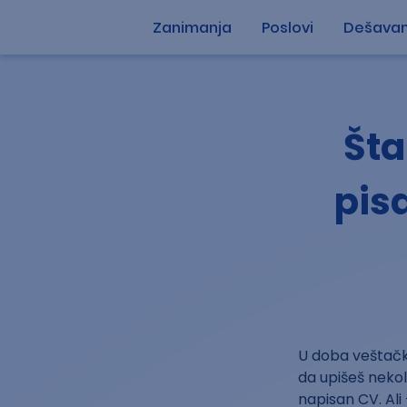
Zanimanja
Poslovi
Dešavan
Šta
pis
U doba veštačke
da upišeš nekol
napisan CV. Ali 